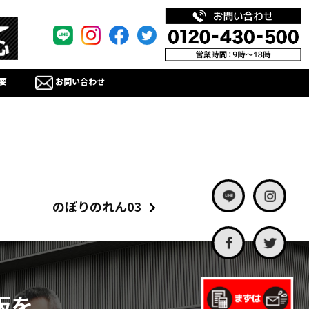
要
お問い合わせ
のぼりのれん03
板を