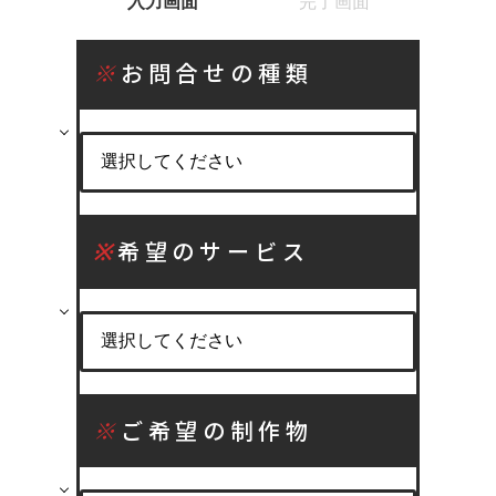
現
現
入力画面
完了画面
在
在
表
表
示
示
※
お問合せの種類
さ
さ
れ
れ
て
て
い
い
る
る
画
画
面
面
で
で
す。
す。
希望のサービス
※
※
ご希望の制作物