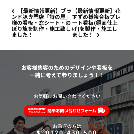
【最新情報更新】ブラ
【最新情報更新】花
ンド豚専門店「詩の屋」
すずめ様複合板プレ
様の看板・窓シート・の
ート看板(鏡面仕上
ぼり旗を制作・施工致し
げ)を製作・施工し
ました！
ました！
お客様集客のためのデザインや看板を
一緒に考えて参りましょう！！
ー
お気軽にお問い合わせください
ー
ー
お急ぎの方は
ー
0120-430-500